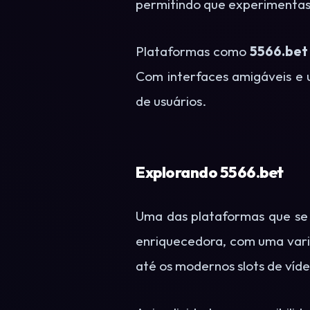
permitindo que experimentas
Plataformas como
5566.bet
Com interfaces amigáveis e
de usuários.
Explorando 5566.bet
Uma das plataformas que se
enriquecedora, com uma varie
até os modernos slots de víd