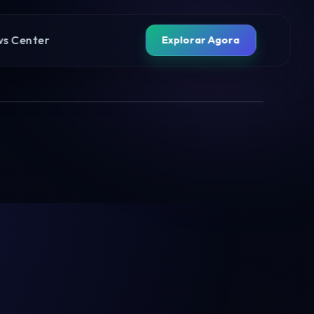
s Center
Explorar Agora