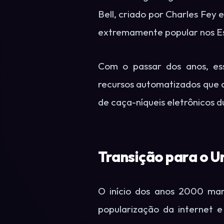
Bell, criado por Charles Fey
extremamente popular nos Es
Com o passar dos anos, ess
recursos automatizados que 
de caça-níqueis eletrônicos d
Transição para o Un
O início dos anos 2000 marc
popularização da internet e