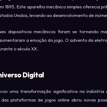
 em 1895. Este aparelho mecânico simples oferecia 
tados Unidos, levando ao desenvolvimento de inúme
es dispositivos mecânicos foram se tornando mais
aumentaram a emoção do jogo. O advento da eletri
urante o século XX.
iverso Digital
ou uma transformação significativa na indústria 
 das plataformas de jogos online abriu novas possi