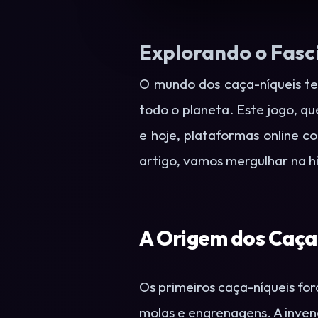
Explorando o Fasc
O mundo dos caça-níqueis te
todo o planeta. Este jogo, qu
e hoje, plataformas online 
artigo, vamos mergulhar na hi
A Origem dos Caça
Os primeiros caça-níqueis fo
molas e engrenagens. A inven