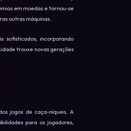
prêmios em moedas e tornou-se
ras outras máquinas.
 sofisticados, incorporando
cidade trouxe novas gerações
dos jogos de caça-níqueis. A
bilidades para os jogadores,