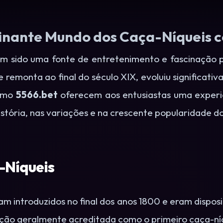
inante Mundo dos Caça-Níqueis 
m sido uma fonte de entretenimento e fascinação 
e remonta ao final do século XIX, evoluiu significat
como
5566.bet
oferecem aos entusiastas uma experiê
stória, nas variações e na crescente popularidade dos
-Níqueis
ram introduzidos no final dos anos 1800 e eram dispo
ção geralmente acreditada como o primeiro caça-níq